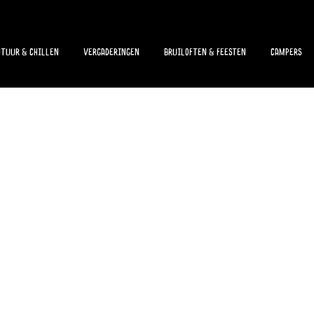
tuur & chillen
Vergaderingen
Bruiloften & Feesten
Campers