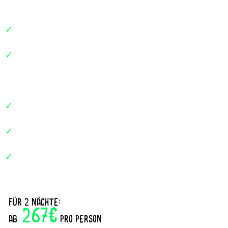
✓
Ab 2 Übernachtungen in der gewählten
Zimmerkategorie
✓
Power-Frühstück: Alles, was dich morgens aufs
Bike bringt
frische Eier, Bauernbrot und genug Energie für
deine Tour.
✓
Summer Feeling im Alpine Beach Club – mit
Liegen, herrlicher Aussicht & 1x SummerDrink
✓
Bike-Service: Sichere Garage, Waschstation und
Werkzeug für dein treues Gefährt.
✓
Für müde Muskeln: Eine Bein-Massage (45
Minuten), die dich wieder in Fahrt bringt.
für 2 Nächte:
267€
ab
pro Person