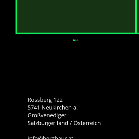
Rossberg 122
Sommerurlaub in den Alpen - Natur Pur
5741 Neukirchen a.
Großvenediger
Salzburger land / Österreich
info@bergbaur.at