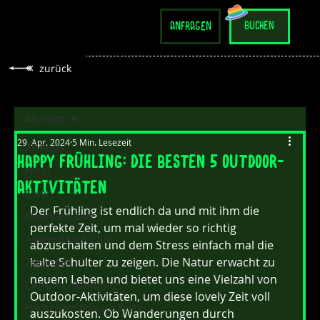
anfragen
buchen
zurück
All Posts
29. Apr. 2024
5 Min. Lesezeit
All Posts
Happy Frühling: Die besten 5 Outdoor-
Hotel
Aktivitäten
Essen
Der Frühling ist endlich da und mit ihm die 
Mountain Cart
perfekte Zeit, um mal wieder so richtig 
Alpine Beach Club
abzuschalten und dem Stress einfach mal die 
kalte Schulter zu zeigen. Die Natur erwacht zu 
Tagungen
neuem Leben und bietet uns eine Vielzahl von 
Camping/Glamping
Outdoor-Aktivitäten, um diese lovely Zeit voll 
Hochzeiten/Private Feste
auszukosten. Ob Wanderungen durch 